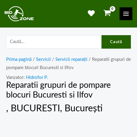
Skip
Mai
to
Men
content
Caută
Prima pagină
/
Servicii
/
Servicii reparații
/ Reparatii grupuri de
pompare blocuri Bucuresti si Ilfov
Vanzator:
Hidrofor P.
Reparatii grupuri de pompare
blocuri Bucuresti si Ilfov
, BUCURESTI, București