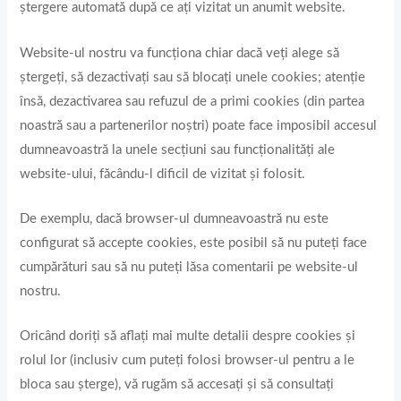
ștergere automată după ce ați vizitat un anumit website.
Website-ul nostru va funcționa chiar dacă veți alege să
ștergeţi, să dezactivaţi sau să blocaţi unele cookies; atenţie
însă, dezactivarea sau refuzul de a primi cookies (din partea
noastră sau a partenerilor noștri) poate face imposibil accesul
dumneavoastră la unele secțiuni sau funcționalități ale
website-ului, făcându-l dificil de vizitat și folosit.
De exemplu, dacă browser-ul dumneavoastră nu este
configurat să accepte cookies, este posibil să nu puteți face
cumpărături sau să nu puteți lăsa comentarii pe website-ul
nostru.
Oricând doriți să aflați mai multe detalii despre cookies și
rolul lor (inclusiv cum puteţi folosi browser-ul pentru a le
bloca sau șterge), vă rugăm să accesați şi să consultaţi