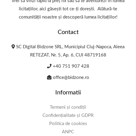
vrei să vinzi rapid la preț fix sau să te aventurezi în lumea
licitațiilor, aici găsești tot ce-ți dorești. Alătură-te
comunității noastre și descoperă lumea licitațiilor!
Contact
SC Digital Bidzone SRL, Municipiul Cluj-Napoca, Aleea
RETEZAT, Nr. 5, Ap. 6, CUI 48719168
+40 751 907 428
office@bidzone.ro
Informatii
Termeni și condiții
Confidențialitate și GDPR
Politica de cookies
ANPC