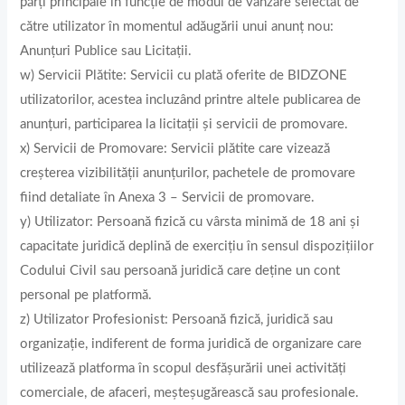
părți principale in funcție de modul de vânzare selectat de
către utilizator în momentul adăugării unui anunț nou:
Anunțuri Publice sau Licitații.
w) Servicii Plătite: Servicii cu plată oferite de BIDZONE
utilizatorilor, acestea incluzând printre altele publicarea de
anunțuri, participarea la licitații și servicii de promovare.
x) Servicii de Promovare: Servicii plătite care vizează
creșterea vizibilității anunțurilor, pachetele de promovare
fiind detaliate în Anexa 3 – Servicii de promovare.
y) Utilizator: Persoană fizică cu vârsta minimă de 18 ani și
capacitate juridică deplină de exercițiu în sensul dispozițiilor
Codului Civil sau persoană juridică care deține un cont
personal pe platformă.
z) Utilizator Profesionist: Persoană fizică, juridică sau
organizație, indiferent de forma juridică de organizare care
utilizează platforma în scopul desfășurării unei activități
comerciale, de afaceri, meșteșugărească sau profesionale.