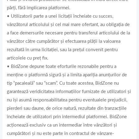
părți, fără implicarea platformei.
• Utilizatorii parte a unei licitații încheiate cu succes,
vânzătorul articolului și cel mai mare ofertant, au obligația de
a face demersurile necesare pentru transferul articolului de la
vânzător către cumpărător și efectuarea plății la valoarea
rezultată în urma licitației, sau la prețul convenit pentru
articolele cu preț fix.
• BidZone depune toate eforturile rezonabile pentru a
menține o platformă sigură și a limita apariția anunțurilor de
tip “pacaleală” sau “scam”. Cu toate acestea, BidZone nu
garantează veridicitatea informațiilor furnizate de utilizatori și
nu își asumă responsabilitatea pentru eventualele prejudicii,
pierderi sau daune, de orice natură, rezultate din tranzacțiile
încheiate de utilizatori prin intermediul platformei. BidZone
acționează exclusiv ca un intermediar între vânzători și
cumpărători și nu este parte în contractul de vânzare-