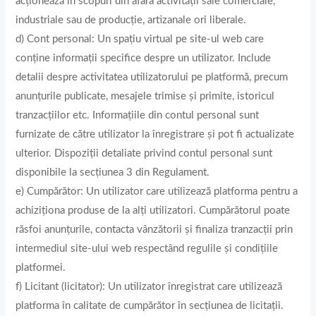
acţionează în scopuri din afara activităţii sale comerciale,
industriale sau de producţie, artizanale ori liberale.
d) Cont personal: Un spațiu virtual pe site-ul web care
conține informații specifice despre un utilizator. Include
detalii despre activitatea utilizatorului pe platformă, precum
anunțurile publicate, mesajele trimise și primite, istoricul
tranzacțiilor etc. Informațiile din contul personal sunt
furnizate de către utilizator la înregistrare și pot fi actualizate
ulterior. Dispoziții detaliate privind contul personal sunt
disponibile la secțiunea 3 din Regulament.
e) Cumpărător: Un utilizator care utilizează platforma pentru a
achiziționa produse de la alți utilizatori. Cumpărătorul poate
răsfoi anunțurile, contacta vânzătorii și finaliza tranzacții prin
intermediul site-ului web respectând regulile și condițiile
platformei.
f) Licitant (licitator): Un utilizator înregistrat care utilizează
platforma în calitate de cumpărător în secțiunea de licitații.