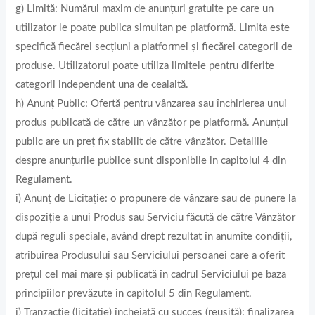
g) Limită: Numărul maxim de anunțuri gratuite pe care un
utilizator le poate publica simultan pe platformă. Limita este
specifică fiecărei secţiuni a platformei și fiecărei categorii de
produse. Utilizatorul poate utiliza limitele pentru diferite
categorii independent una de cealaltă.
h) Anunț Public: Ofertă pentru vânzarea sau închirierea unui
produs publicată de către un vânzător pe platformă. Anunțul
public are un preț fix stabilit de către vânzător. Detaliile
despre anunțurile publice sunt disponibile in capitolul 4 din
Regulament.
i) Anunț de Licitație: o propunere de vânzare sau de punere la
dispoziție a unui Produs sau Serviciu făcută de către Vânzător
după reguli speciale, având drept rezultat în anumite condiții,
atribuirea Produsului sau Serviciului persoanei care a oferit
prețul cel mai mare și publicată în cadrul Serviciului pe baza
principiilor prevăzute in capitolul 5 din Regulament.
j) Tranzacţie (licitaţie) încheiată cu succes (reuşită): finalizarea