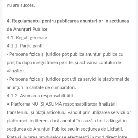
nu are succes.
4. Regulamentul pentru publicarea anunţurilor in secţiunea
de Anunțuri Publice
4.1. Reguli generale
4.1.1. Participanți:
· Persoane fizice și juridice pot publica anunțuri publice cu
preţ fix după înregistrarea pe site, și activarea contului de
vânzător.
· Persoane fizice și juridice pot utiliza serviciile platformei de
anunţuri in calitate de cumpărători.
4.1.2. Asumarea responsabilității
• Platforma NU ÎȘI ASUMĂ responsabilitatea finalizării
transferului și plății articolului vândut prin utilizarea serviciilor
platformei, indiferent dacă anunțul în cauză a fost adăugat în
secțiunea de Anunțuri Publice sau în secțiunea de Licitații.
Plata și livrarea produselor se efectuează în mod direct între