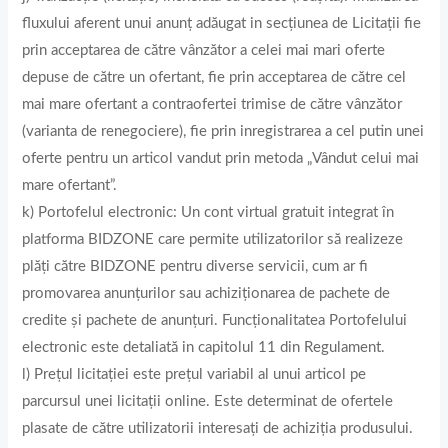
fluxului aferent unui anunţ adăugat in secţiunea de Licitaţii fie
prin acceptarea de către vânzător a celei mai mari oferte
depuse de către un ofertant, fie prin acceptarea de către cel
mai mare ofertant a contraofertei trimise de către vânzător
(varianta de renegociere), fie prin inregistrarea a cel putin unei
oferte pentru un articol vandut prin metoda „Vândut celui mai
mare ofertant”.
k) Portofelul electronic: Un cont virtual gratuit integrat în
platforma BIDZONE care permite utilizatorilor să realizeze
plăți către BIDZONE pentru diverse servicii, cum ar fi
promovarea anunțurilor sau achiziționarea de pachete de
credite și pachete de anunţuri. Funcționalitatea Portofelului
electronic este detaliată in capitolul 11 din Regulament.
l) Prețul licitației este prețul variabil al unui articol pe
parcursul unei licitații online. Este determinat de ofertele
plasate de către utilizatorii interesați de achiziția produsului.