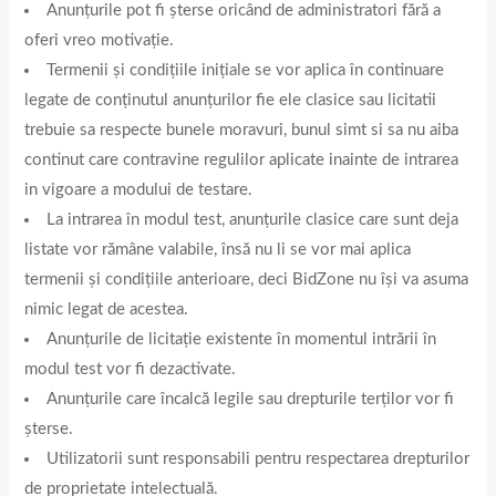
Anunțurile pot fi șterse oricând de administratori fără a
oferi vreo motivație.
Termenii și condițiile inițiale se vor aplica în continuare
legate de conținutul anunțurilor fie ele clasice sau licitatii
trebuie sa respecte bunele moravuri, bunul simt si sa nu aiba
continut care contravine regulilor aplicate inainte de intrarea
in vigoare a modului de testare.
La intrarea în modul test, anunțurile clasice care sunt deja
listate vor rămâne valabile, însă nu li se vor mai aplica
termenii și condițiile anterioare, deci BidZone nu își va asuma
nimic legat de acestea.
Anunțurile de licitație existente în momentul intrării în
modul test vor fi dezactivate.
Anunțurile care încalcă legile sau drepturile terților vor fi
șterse.
Utilizatorii sunt responsabili pentru respectarea drepturilor
de proprietate intelectuală.