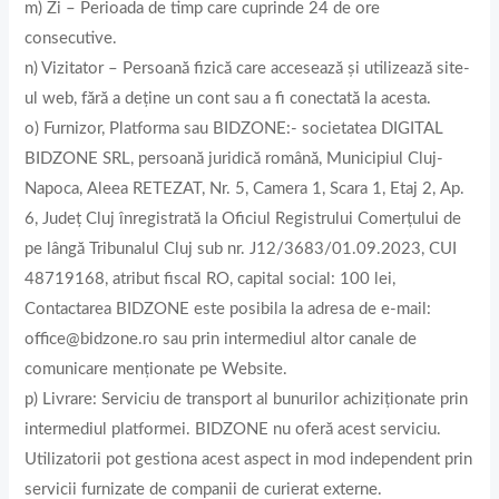
m) Zi – Perioada de timp care cuprinde 24 de ore
consecutive.
n) Vizitator – Persoană fizică care accesează și utilizează site-
ul web, fără a deține un cont sau a fi conectată la acesta.
o) Furnizor, Platforma sau BIDZONE:- societatea DIGITAL
BIDZONE SRL, persoană juridică română, Municipiul Cluj-
Napoca, Aleea RETEZAT, Nr. 5, Camera 1, Scara 1, Etaj 2, Ap.
6, Judeţ Cluj înregistrată la Oficiul Registrului Comerțului de
pe lângă Tribunalul Cluj sub nr. J12/3683/01.09.2023, CUI
48719168, atribut fiscal RO, capital social: 100 lei,
Contactarea BIDZONE este posibila la adresa de e-mail:
office@bidzone.ro sau prin intermediul altor canale de
comunicare menționate pe Website.
p) Livrare: Serviciu de transport al bunurilor achiziționate prin
intermediul platformei. BIDZONE nu oferă acest serviciu.
Utilizatorii pot gestiona acest aspect in mod independent prin
servicii furnizate de companii de curierat externe.