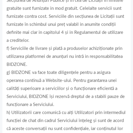
Secțiunea de Anunțuri Publice și in cea de Licitații în limitele
gratuite sunt furnizate in mod gratuit. Celelalte servicii sunt
furnizate contra cost. Serviciile din secțiunea de Licitații sunt
furnizate în schimbul unui preț valabil in anumite condiții
definite mai clar in capitolul 4 și in Regulamentul de utilizare
a creditelor.
f) Serviciile de livrare și plată a produselor achiziţionate prin
utilizarea platformei de anunţuri nu intră in responsabilitatea
BIDZONE.
g) BIDZONE va face toate diligențele pentru a asigura
operarea continuă a Website-ului. Pentru garantarea unei
calități superioare a serviciilor și o funcționare eficientă a
Serviciului, BIDZONE își rezervă dreptul de a stabili pauze de
funcționare a Serviciului.
h) Utilizatorii care comunică cu alți Utilizatori prin intermediul
funcției de chat din cadrul Serviciului înțeleg și sunt de acord
că aceste conversații nu sunt confidențiale, iar conținutul lor