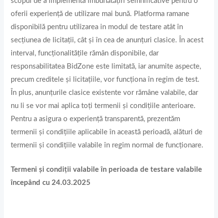
scopul de a implementa îmbunătățiri semnificative pentru o
oferii experiență de utilizare mai bună. Platforma ramane
disponibilă pentru utilizarea in modul de testare atât în
secțiunea de licitații, cât și în cea de anunțuri clasice. În acest
interval, funcționalitățile rămân disponibile, dar
responsabilitatea BidZone este limitată, iar anumite aspecte,
precum creditele și licitațiile, vor funcționa în regim de test.
În plus, anunțurile clasice existente vor rămâne valabile, dar
nu li se vor mai aplica toți termenii și condițiile anterioare.
Pentru a asigura o experiență transparentă, prezentăm
termenii și condițiile aplicabile în această perioadă, alături de
termenii și condițiile valabile în regim normal de funcționare.
Termeni și condiții valabile în perioada de testare valabile
începând cu 24.03.2025