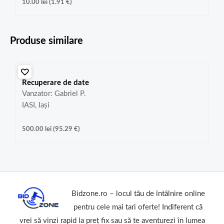
10.00
lei
(
1.91
€
)
Produse similare
Recuperare de date
Vanzator: Gabriel P.
IASI, Iași
500.00
lei
(
95.29
€
)
Bidzone.ro – locul tău de întâlnire online
pentru cele mai tari oferte! Indiferent că
vrei să vinzi rapid la preț fix sau să te aventurezi în lumea