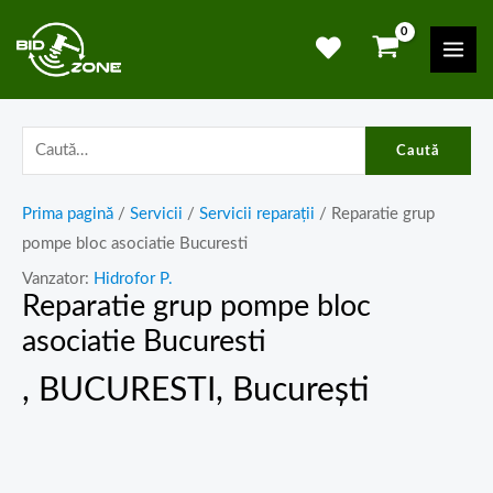
Skip
Mai
to
Men
content
Caută
Prima pagină
/
Servicii
/
Servicii reparații
/ Reparatie grup
pompe bloc asociatie Bucuresti
Vanzator:
Hidrofor P.
Reparatie grup pompe bloc
asociatie Bucuresti
, BUCURESTI, București