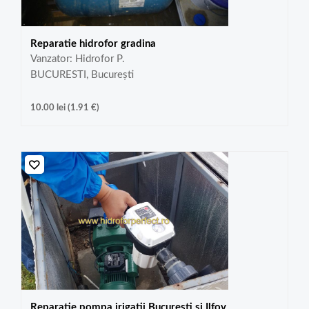
Reparatie hidrofor gradina
Vanzator: Hidrofor P.
BUCURESTI, București
10.00
lei
(
1.91
€
)
Reparatie pompa irigatii Bucuresti si Ilfov