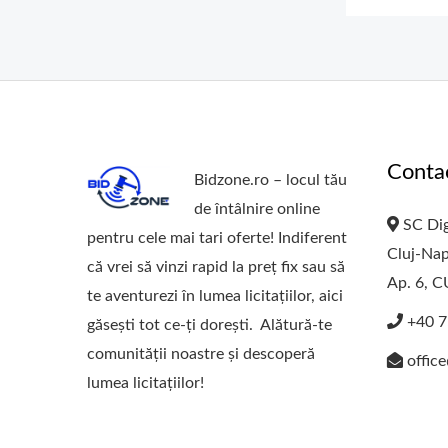
Conta
Bidzone.ro – locul tău
de întâlnire online
SC Dig
pentru cele mai tari oferte! Indiferent
Cluj-Nap
că vrei să vinzi rapid la preț fix sau să
Ap. 6, 
te aventurezi în lumea licitațiilor, aici
+40 7
găsești tot ce-ți dorești. Alătură-te
comunității noastre și descoperă
offic
lumea licitațiilor!