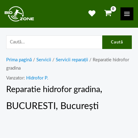
Skip
Mai
to
Men
content
Caută
Prima pagină
/
Servicii
/
Servicii reparații
/ Reparatie hidrofor
gradina
Vanzator:
Hidrofor P.
,
Reparatie hidrofor gradina
BUCURESTI, București