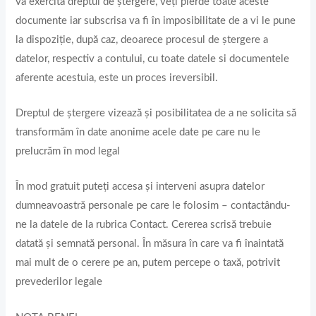
va exercita dreptul de ștergere, veți pierde toate aceste
documente iar subscrisa va fi în imposibilitate de a vi le pune
la dispoziție, după caz, deoarece procesul de ștergere a
datelor, respectiv a contului, cu toate datele si documentele
aferente acestuia, este un proces ireversibil.
Dreptul de ștergere vizează și posibilitatea de a ne solicita să
transformăm în date anonime acele date pe care nu le
prelucrăm în mod legal
În mod gratuit puteţi accesa şi interveni asupra datelor
dumneavoastră personale pe care le folosim – contactându-
ne la datele de la rubrica Contact. Cererea scrisă trebuie
datată și semnată personal. În măsura în care va fi înaintată
mai mult de o cerere pe an, putem percepe o taxă, potrivit
prevederilor legale