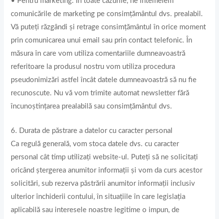
• Pentru marketing. În toate cazurile, ne întemeiem
comunicările de marketing pe consimțământul dvs. prealabil.
Vă puteți răzgândi și retrage consimțământul în orice moment
prin comunicarea unui email sau prin contact telefonic. În
măsura în care vom utiliza comentariile dumneavoastră
referitoare la produsul nostru vom utiliza procedura
pseudonimizări astfel încât datele dumneavoastră să nu fie
recunoscute. Nu vă vom trimite automat newsletter fără
încunoștințarea prealabilă sau consimțământul dvs.
6. Durata de păstrare a datelor cu caracter personal
Ca regulă generală, vom stoca datele dvs. cu caracter
personal cât timp utilizați website-ul. Puteți să ne solicitați
oricând ștergerea anumitor informații și vom da curs acestor
solicitări, sub rezerva păstrării anumitor informații inclusiv
ulterior închiderii contului, în situațiile în care legislația
aplicabilă sau interesele noastre legitime o impun, de