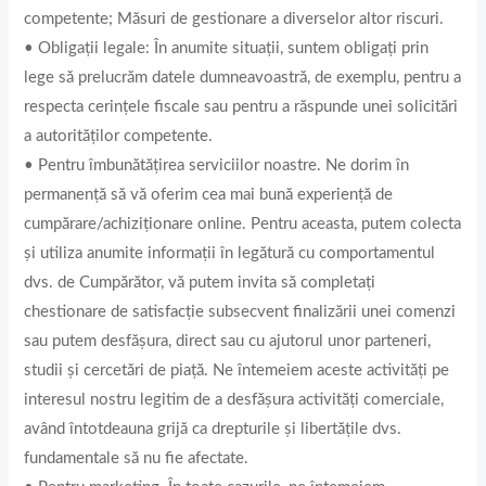
competente; Măsuri de gestionare a diverselor altor riscuri.
• Obligații legale: În anumite situații, suntem obligați prin
lege să prelucrăm datele dumneavoastră, de exemplu, pentru a
respecta cerințele fiscale sau pentru a răspunde unei solicitări
a autorităților competente.
• Pentru îmbunătățirea serviciilor noastre. Ne dorim în
permanență să vă oferim cea mai bună experiență de
cumpărare/achiziționare online. Pentru aceasta, putem colecta
și utiliza anumite informații în legătură cu comportamentul
dvs. de Cumpărător, vă putem invita să completați
chestionare de satisfacție subsecvent finalizării unei comenzi
sau putem desfășura, direct sau cu ajutorul unor parteneri,
studii și cercetări de piață. Ne întemeiem aceste activități pe
interesul nostru legitim de a desfășura activități comerciale,
având întotdeauna grijă ca drepturile și libertățile dvs.
fundamentale să nu fie afectate.