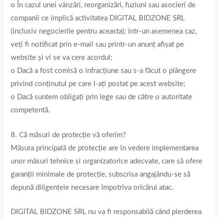
o În cazul unei vânzări, reorganizări, fuziuni sau asocieri de
companii ce implică activitatea DIGITAL BIDZONE SRL
(inclusiv negocierile pentru aceasta); într-un asemenea caz,
veți fi notificat prin e-mail sau printr-un anunț afișat pe
website și vi se va cere acordul;
o Dacă a fost comisă o infracţiune sau s-a făcut o plângere
privind conținutul pe care l-ați postat pe acest website;
o Dacă suntem obligați prin lege sau de către o autoritate
competentă.
8. Că măsuri de protecție vă oferim?
Măsura principală de protecție are în vedere implementarea
unor măsuri tehnice și organizatorice adecvate, care să ofere
garanții minimale de protecție, subscrisa angajându-se să
depună diligențele necesare împotriva oricărui atac.
DIGITAL BIDZONE SRL nu va fi responsabilă când pierderea