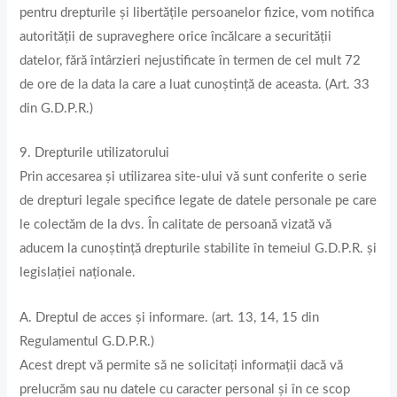
pentru drepturile şi libertăţile persoanelor fizice, vom notifica
autorităţii de supraveghere orice încălcare a securităţii
datelor, fără întârzieri nejustificate în termen de cel mult 72
de ore de la data la care a luat cunoştinţă de aceasta. (Art. 33
din G.D.P.R.)
9. Drepturile utilizatorului
Prin accesarea și utilizarea site-ului vă sunt conferite o serie
de drepturi legale specifice legate de datele personale pe care
le colectăm de la dvs. În calitate de persoană vizată vă
aducem la cunoștință drepturile stabilite în temeiul G.D.P.R. și
legislației naționale.
A. Dreptul de acces și informare. (art. 13, 14, 15 din
Regulamentul G.D.P.R.)
Acest drept vă permite să ne solicitați informații dacă vă
prelucrăm sau nu datele cu caracter personal și în ce scop