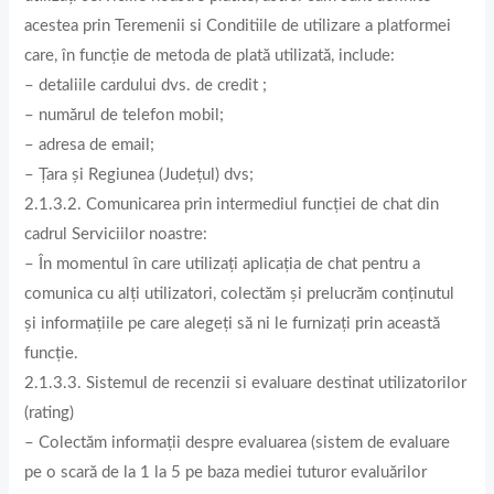
acestea prin Teremenii si Conditiile de utilizare a platformei
care, în funcție de metoda de plată utilizată, include:
– detaliile cardului dvs. de credit ;
– numărul de telefon mobil;
– adresa de email;
– Țara și Regiunea (Județul) dvs;
2.1.3.2. Comunicarea prin intermediul funcției de chat din
cadrul Serviciilor noastre:
– În momentul în care utilizați aplicația de chat pentru a
comunica cu alți utilizatori, colectăm și prelucrăm conținutul
și informațiile pe care alegeți să ni le furnizați prin această
funcție.
2.1.3.3. Sistemul de recenzii si evaluare destinat utilizatorilor
(rating)
– Colectăm informații despre evaluarea (sistem de evaluare
pe o scară de la 1 la 5 pe baza mediei tuturor evaluărilor