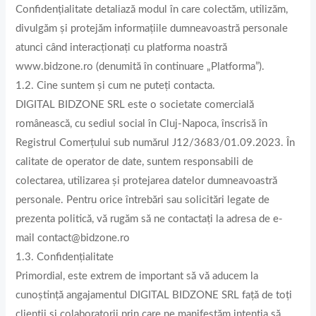
Confidențialitate detaliază modul în care colectăm, utilizăm,
divulgăm și protejăm informațiile dumneavoastră personale
atunci când interacționați cu platforma noastră
www.bidzone.ro (denumită în continuare „Platforma”).
1.2. Cine suntem și cum ne puteți contacta.
DIGITAL BIDZONE SRL este o societate comercială
românească, cu sediul social în Cluj-Napoca, înscrisă în
Registrul Comerțului sub numărul J12/3683/01.09.2023. În
calitate de operator de date, suntem responsabili de
colectarea, utilizarea și protejarea datelor dumneavoastră
personale. Pentru orice întrebări sau solicitări legate de
prezenta politică, vă rugăm să ne contactați la adresa de e-
mail contact@bidzone.ro
1.3. Confidențialitate
Primordial, este extrem de important să vă aducem la
cunoștință angajamentul DIGITAL BIDZONE SRL față de toți
clienții și colaboratorii prin care ne manifestăm intenția să