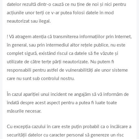
datelor rezultă dintr-o cauză ce nu ține de noi și nici pentru
acțiunile unor terți ce v-ar putea folosi datele în mod
neautorizat sau ilegal.
! Vă atragem atenţia că transmiterea informaţiilor prin Internet,
în general, sau prin intermediul altor reţele publice, nu este
complet sigură, existând riscul ca datele să fie văzute şi
utilizate de către terţe părţi neautorizate. Nu putem fi
responsabili pentru astfel de vulnerabilități ale unor sisteme
care nu sunt sub controlul nostru.
În cazul apariției unui incident ne angajăm să vă informăm de
îndată despre acest aspect pentru a putea fi luate toate
măsurile necesar.
Cu excepţia cazului în care este puţin probabil ca o încălcare a
securităţii datelor cu caracter personal să genereze un risc