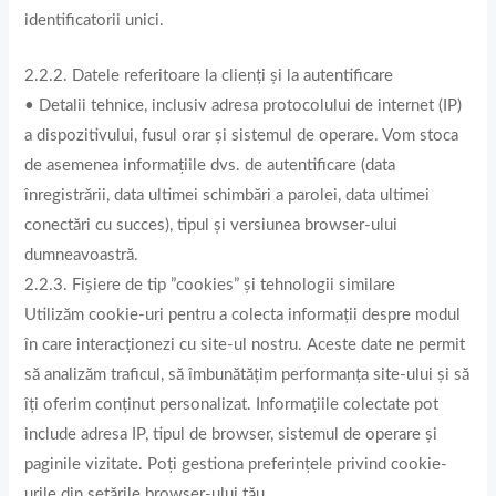
identificatorii unici.
2.2.2. Datele referitoare la clienți și la autentificare
• Detalii tehnice, inclusiv adresa protocolului de internet (IP)
a dispozitivului, fusul orar și sistemul de operare. Vom stoca
de asemenea informațiile dvs. de autentificare (data
înregistrării, data ultimei schimbări a parolei, data ultimei
conectări cu succes), tipul și versiunea browser-ului
dumneavoastră.
2.2.3. Fișiere de tip ”cookies” și tehnologii similare
Utilizăm cookie-uri pentru a colecta informații despre modul
în care interacționezi cu site-ul nostru. Aceste date ne permit
să analizăm traficul, să îmbunătățim performanța site-ului și să
îți oferim conținut personalizat. Informațiile colectate pot
include adresa IP, tipul de browser, sistemul de operare și
paginile vizitate. Poți gestiona preferințele privind cookie-
urile din setările browser-ului tău.