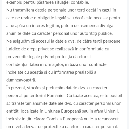
exemplu pentru păstrarea situației contabile.
Nu transmitem datele personale unor terți decât în cazul în
care ne revine o obligație legală sau dacă este necesar pentru
a ne apăra un interes legitim, putem de asemenea divulga
anumite date cu caracter personal unor autorități publice.
Ne asigurăm că accesul la datele dvs. de către terții persoane
juridice de drept privat se realizează în conformitate cu
prevederile legale privind protecția datelor si
confidențialitatea informațiilor, în baza unor contracte
încheiate cu aceștia și cu informarea prealabilă a
dumneavoastră.
În prezent, stocăm și prelucrăm datele dvs. cu caracter
personal pe teritoriul României. Cu toate acestea, este posibil
să transferăm anumite date ale dvs. cu caracter personal unor
entități localizate în Uniunea Europeană sau în afara Uniunii,
inclusiv în țări cărora Comisia Europeană nu le-a recunoscut
un nivel adecvat de protecție a datelor cu caracter personal.