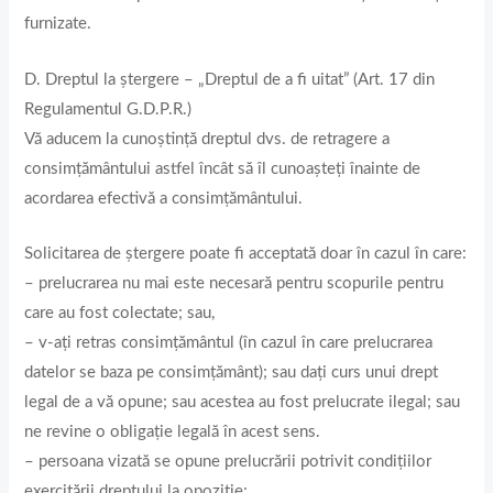
furnizate.
D. Dreptul la ștergere – „Dreptul de a fi uitat” (Art. 17 din
Regulamentul G.D.P.R.)
Vă aducem la cunoștință dreptul dvs. de retragere a
consimțământului astfel încât să îl cunoașteți înainte de
acordarea efectivă a consimțământului.
Solicitarea de ștergere poate fi acceptată doar în cazul în care:
– prelucrarea nu mai este necesară pentru scopurile pentru
care au fost colectate; sau,
– v-ați retras consimțământul (în cazul în care prelucrarea
datelor se baza pe consimțământ); sau dați curs unui drept
legal de a vă opune; sau acestea au fost prelucrate ilegal; sau
ne revine o obligație legală în acest sens.
– persoana vizată se opune prelucrării potrivit condițiilor
exercitării dreptului la opoziție;