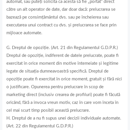
automat, sau puteți solicita ca acesta să fie „portat” direct
către un alt operator de date, dar doar dacă: prelucrarea se
bazează pe consimțământul dvs. sau pe încheierea sau
executarea unui contract cu dvs. și prelucrarea se face prin
mijloace automate.
G. Dreptul de opoziție. (Art. 21 din Regulamentul G.D.P.R.)
Dreptul de opoziție, indiferent de datele prelucrate, poate fi
exercitat în orice moment din motive întemeiate și legitime
legate de situaţia dumneavoastră specifică. Dreptul de
opoziție poate fi exercitat în orice moment, gratuit şi fără nici
o justificare. Opunerea pentru prelucrare în scop de
marketing direct (inclusiv crearea de profiluri) poate fi făcută
oricând, fără a invoca vreun motiv, caz în care vom înceta în
cel mai scurt timp posibil această prelucrare.
H. Dreptul de a nu fi supus unei decizii individuale automate.
(Art. 22 din Regulamentul G.D.P.R.)