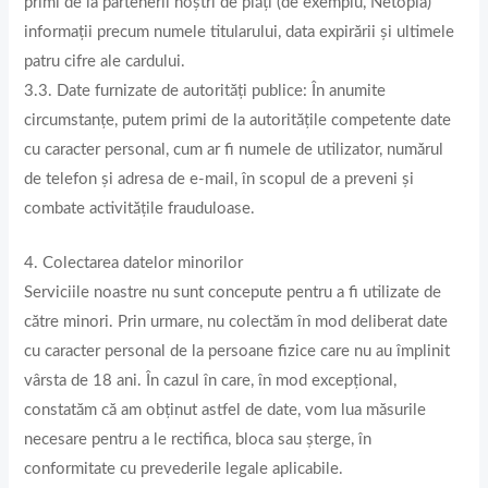
primi de la partenerii noștri de plăți (de exemplu, Netopia)
informații precum numele titularului, data expirării și ultimele
patru cifre ale cardului.
3.3. Date furnizate de autorități publice: În anumite
circumstanțe, putem primi de la autoritățile competente date
cu caracter personal, cum ar fi numele de utilizator, numărul
de telefon și adresa de e-mail, în scopul de a preveni și
combate activitățile frauduloase.
4. Colectarea datelor minorilor
Serviciile noastre nu sunt concepute pentru a fi utilizate de
către minori. Prin urmare, nu colectăm în mod deliberat date
cu caracter personal de la persoane fizice care nu au împlinit
vârsta de 18 ani. În cazul în care, în mod excepțional,
constatăm că am obținut astfel de date, vom lua măsurile
necesare pentru a le rectifica, bloca sau șterge, în
conformitate cu prevederile legale aplicabile.