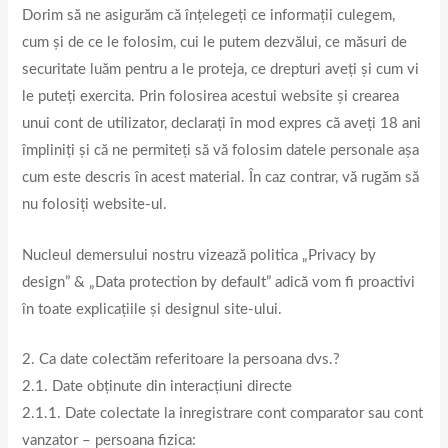
Dorim să ne asigurăm că înțelegeți ce informații culegem,
cum și de ce le folosim, cui le putem dezvălui, ce măsuri de
securitate luăm pentru a le proteja, ce drepturi aveți și cum vi
le puteți exercita. Prin folosirea acestui website și crearea
unui cont de utilizator, declaraţi în mod expres că aveţi 18 ani
împliniți şi că ne permiteţi să vă folosim datele personale aşa
cum este descris în acest material. În caz contrar, vă rugăm să
nu folosiţi website-ul.
Nucleul demersului nostru vizează politica „Privacy by
design” & „Data protection by default” adică vom fi proactivi
în toate explicațiile și designul site-ului.
2. Ca date colectăm referitoare la persoana dvs.?
2.1. Date obținute din interacțiuni directe
2.1.1. Date colectate la inregistrare cont comparator sau cont
vanzator – persoana fizica: