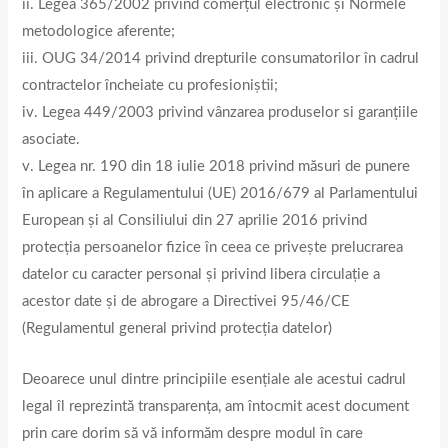
ii. Legea 365/2002 privind comerţul electronic și Normele
metodologice aferente;
iii. OUG 34/2014 privind drepturile consumatorilor în cadrul
contractelor încheiate cu profesioniştii;
iv. Legea 449/2003 privind vânzarea produselor si garanţiile
asociate.
v. Legea nr. 190 din 18 iulie 2018 privind măsuri de punere
în aplicare a Regulamentului (UE) 2016/679 al Parlamentului
European și al Consiliului din 27 aprilie 2016 privind
protecția persoanelor fizice în ceea ce privește prelucrarea
datelor cu caracter personal și privind libera circulație a
acestor date și de abrogare a Directivei 95/46/CE
(Regulamentul general privind protecția datelor)
Deoarece unul dintre principiile esențiale ale acestui cadrul
legal îl reprezintă transparența, am întocmit acest document
prin care dorim să vă informăm despre modul în care