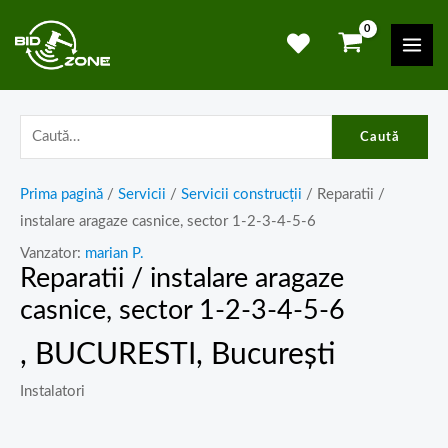
Skip
Mai
to
Men
content
Caută
Prima pagină
/
Servicii
/
Servicii construcții
/ Reparatii /
instalare aragaze casnice, sector 1-2-3-4-5-6
Vanzator:
marian P.
Reparatii / instalare aragaze
casnice, sector 1-2-3-4-5-6
, BUCURESTI, București
Instalatori