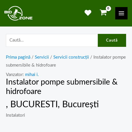
Skip
Mai
to
Men
content
Caută
Prima pagină
/
Servicii
/
Servicii construcții
/ Instalator pompe
submersibile & hidrofoare
Vanzator:
mihai i.
Instalator pompe submersibile &
hidrofoare
, BUCURESTI, București
Instalatori