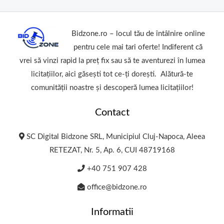
Bidzone.ro – locul tău de întâlnire online
pentru cele mai tari oferte! Indiferent că
vrei să vinzi rapid la preț fix sau să te aventurezi în lumea
licitațiilor, aici găsești tot ce-ți dorești. Alătură-te
comunității noastre și descoperă lumea licitațiilor!
Contact
SC Digital Bidzone SRL, Municipiul Cluj-Napoca, Aleea
RETEZAT, Nr. 5, Ap. 6, CUI 48719168
+40 751 907 428
office@bidzone.ro
Informatii