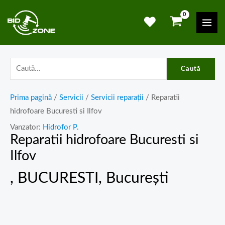
Skip
Mai
to
Men
content
Caută
Prima pagină
/
Servicii
/
Servicii reparații
/ Reparatii
hidrofoare Bucuresti si Ilfov
Vanzator:
Hidrofor P.
Reparatii hidrofoare Bucuresti si
Ilfov
, BUCURESTI, București