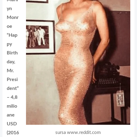
yn
Monr
oe
“Hap
py
Birth
day,
Mr.
Presi
dent”
– 4,8
milio
ane
USD
sursa www.reddit.com
(2016