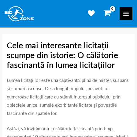
Skip
Mai
to
Men
content
Cele mai interesante licitații
scumpe din istorie: O călătorie
fascinantă în lumea licitațiilor
Lumea licitațiilor este una captivantă, plină de mister, suspans
și comori ascunse. De-a lungul timpului, au avut loc
numeroase licitații care au stârnit interesul publicului prin
obiectele unice, sumele exorbitante licitate și poveștile
fascinante din spatele lor.
Astăzi, vă invităm într-o călătorie fascinantă prin timp,