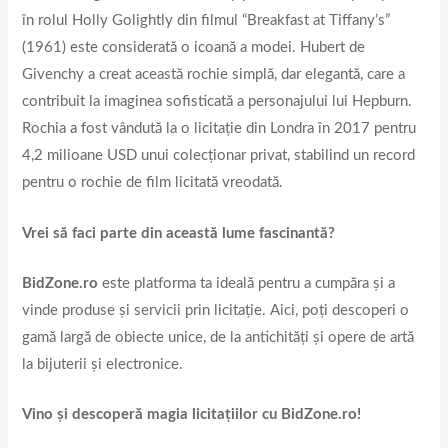
în rolul Holly Golightly din filmul “Breakfast at Tiffany’s”
(1961) este considerată o icoană a modei. Hubert de
Givenchy a creat această rochie simplă, dar elegantă, care a
contribuit la imaginea sofisticată a personajului lui Hepburn.
Rochia a fost vândută la o licitație din Londra în 2017 pentru
4,2 milioane USD unui colecționar privat, stabilind un record
pentru o rochie de film licitată vreodată.
Vrei să faci parte din această lume fascinantă?
BidZone.ro
este platforma ta ideală pentru a cumpăra și a
vinde produse și servicii prin licitație. Aici, poți descoperi o
gamă largă de obiecte unice, de la antichități și opere de artă
la bijuterii și electronice.
Vino și descoperă magia licitațiilor cu BidZone.ro!