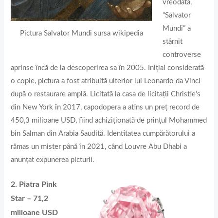
vreodată,
“Salvator
Mundi” a
Pictura Salvator Mundi sursa wikipedia
stârnit
controverse
aprinse încă de la descoperirea sa în 2005. Inițial considerată
o copie, pictura a fost atribuită ulterior lui Leonardo da Vinci
după o restaurare amplă. Licitată la casa de licitații Christie’s
din New York în 2017, capodopera a atins un preț record de
450,3 milioane USD, fiind achiziționată de prințul Mohammed
bin Salman din Arabia Saudită. Identitatea cumpărătorului a
rămas un mister până în 2021, când Louvre Abu Dhabi a
anunțat expunerea picturii.
2. Piatra Pink
Star – 71,2
milioane USD