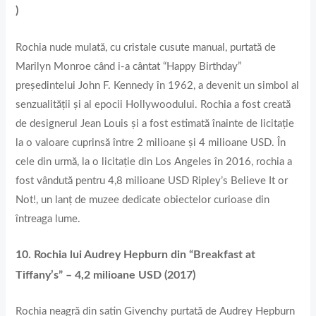
)
Rochia nude mulată, cu cristale cusute manual, purtată de
Marilyn Monroe când i-a cântat “Happy Birthday”
președintelui John F. Kennedy în 1962, a devenit un simbol al
senzualității și al epocii Hollywoodului. Rochia a fost creată
de designerul Jean Louis și a fost estimată înainte de licitație
la o valoare cuprinsă între 2 milioane și 4 milioane USD. În
cele din urmă, la o licitație din Los Angeles în 2016, rochia a
fost vândută pentru 4,8 milioane USD Ripley’s Believe It or
Not!, un lanț de muzee dedicate obiectelor curioase din
întreaga lume.
10. Rochia lui Audrey Hepburn din “Breakfast at
Tiffany’s” – 4,2 milioane USD (2017)
Rochia neagră din satin Givenchy purtată de Audrey Hepburn