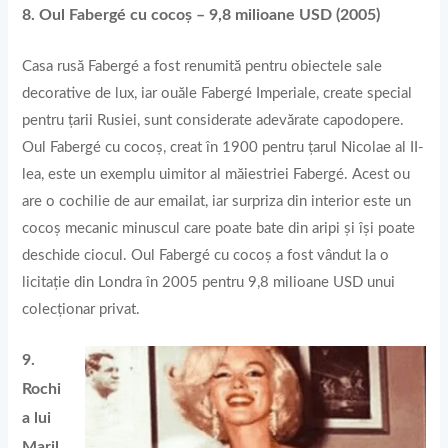
8. Oul Fabergé cu cocoș – 9,8 milioane USD (2005)
Casa rusă Fabergé a fost renumită pentru obiectele sale
decorative de lux, iar ouăle Fabergé Imperiale, create special
pentru țarii Rusiei, sunt considerate adevărate capodopere.
Oul Fabergé cu cocoș, creat în 1900 pentru țarul Nicolae al II-
lea, este un exemplu uimitor al măiestriei Fabergé. Acest ou
are o cochilie de aur emailat, iar surpriza din interior este un
cocoș mecanic minuscul care poate bate din aripi și își poate
deschide ciocul. Oul Fabergé cu cocoș a fost vândut la o
licitație din Londra în 2005 pentru 9,8 milioane USD unui
colecționar privat.
9.
Rochi
a lui
Maril