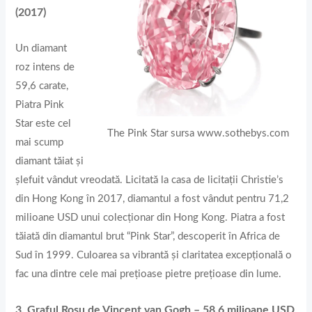
(2017)
Un diamant
roz intens de
59,6 carate,
Piatra Pink
Star este cel
The Pink Star sursa www.sothebys.com
mai scump
diamant tăiat și
șlefuit vândut vreodată. Licitată la casa de licitații Christie’s
din Hong Kong în 2017, diamantul a fost vândut pentru 71,2
milioane USD unui colecționar din Hong Kong. Piatra a fost
tăiată din diamantul brut “Pink Star”, descoperit în Africa de
Sud în 1999. Culoarea sa vibrantă și claritatea excepțională o
fac una dintre cele mai prețioase pietre prețioase din lume.
3. Graful Roșu de Vincent van Gogh – 58,6 milioane USD