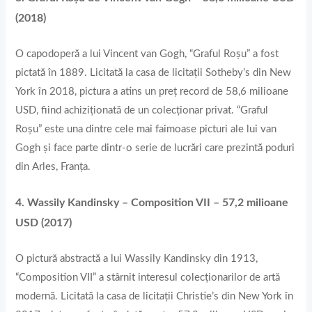
(2018)
O capodoperă a lui Vincent van Gogh, “Graful Roșu” a fost
pictată în 1889. Licitată la casa de licitații Sotheby’s din New
York în 2018, pictura a atins un preț record de 58,6 milioane
USD, fiind achiziționată de un colecționar privat. “Graful
Roșu” este una dintre cele mai faimoase picturi ale lui van
Gogh și face parte dintr-o serie de lucrări care prezintă poduri
din Arles, Franța.
4. Wassily Kandinsky – Composition VII – 57,2 milioane
USD (2017)
O pictură abstractă a lui Wassily Kandinsky din 1913,
“Composition VII” a stârnit interesul colecționarilor de artă
modernă. Licitată la casa de licitații Christie’s din New York în