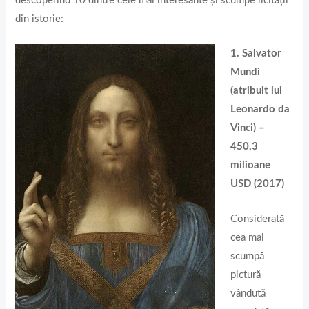
descoperind 10 dintre cele mai interesante și scumpe licitații
din istorie:
1. Salvator
Mundi
(atribuit lui
Leonardo da
Vinci) –
450,3
milioane
USD (2017)
Considerată
cea mai
scumpă
pictură
vândută