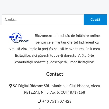
Caută
Bidzone.ro – locul tău de întâlnire online
pentru cele mai tari oferte! Indiferent că
vrei să vinzi rapid la preț fix sau să te aventurezi în lumea
licitațiilor, aici găsești tot ce-ți dorești. Alătură-te
comunității noastre și descoperă lumea licitațiilor!
Contact
SC Digital Bidzone SRL, Municipiul Cluj-Napoca, Aleea
RETEZAT, Nr. 5, Ap. 6, CUI 48719168
+40 751 907 428