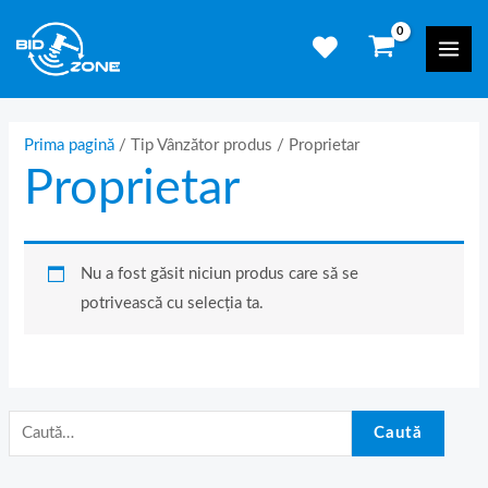
Skip
C
Mai
to
a
Men
content
u
t
ă
Prima pagină
/ Tip Vânzător produs / Proprietar
Proprietar
d
u
p
ă
Nu a fost găsit niciun produs care să se
:
potrivească cu selecția ta.
Caută