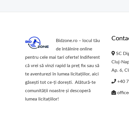
Conta
Bidzone.ro – locul tău
de întâlnire online
SC Dig
pentru cele mai tari oferte! Indiferent
Cluj-Nap
că vrei să vinzi rapid la preț fix sau să
Ap. 6, 
te aventurezi în lumea licitațiilor, aici
+40 7
găsești tot ce-ți dorești. Alătură-te
comunității noastre și descoperă
offic
lumea licitațiilor!