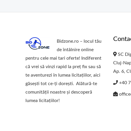
Conta
Bidzone.ro – locul tău
de întâlnire online
SC Dig
pentru cele mai tari oferte! Indiferent
Cluj-Nap
că vrei să vinzi rapid la preț fix sau să
Ap. 6, 
te aventurezi în lumea licitațiilor, aici
+40 7
găsești tot ce-ți dorești. Alătură-te
comunității noastre și descoperă
offic
lumea licitațiilor!