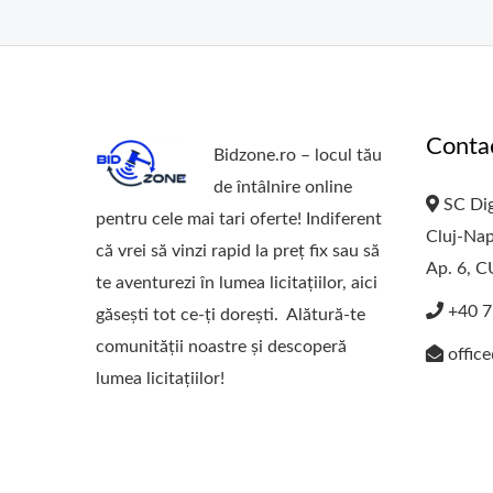
Conta
Bidzone.ro – locul tău
de întâlnire online
SC Dig
pentru cele mai tari oferte! Indiferent
Cluj-Nap
că vrei să vinzi rapid la preț fix sau să
Ap. 6, 
te aventurezi în lumea licitațiilor, aici
+40 7
găsești tot ce-ți dorești. Alătură-te
comunității noastre și descoperă
offic
lumea licitațiilor!