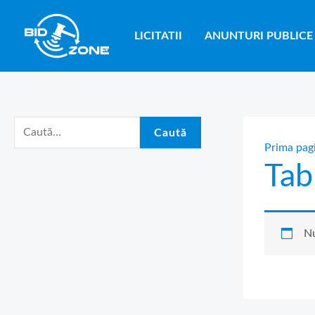
Skip
C
to
a
LICITATII
ANUNTURI PUBLICE
content
u
t
ă
d
Caută
u
Prima pag
Tab
p
ă
:
Nu