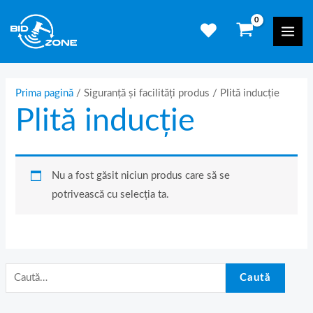
Skip
C
Mai
to
a
Men
content
u
t
ă
Prima pagină
/ Siguranță și facilități produs / Plită inducție
Plită inducție
d
u
p
ă
Nu a fost găsit niciun produs care să se
:
potrivească cu selecția ta.
Caută