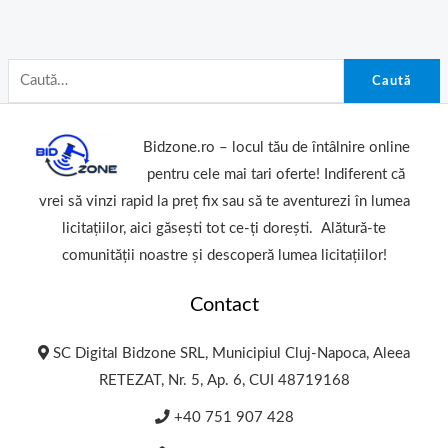
Caută
Bidzone.ro – locul tău de întâlnire online
pentru cele mai tari oferte! Indiferent că
vrei să vinzi rapid la preț fix sau să te aventurezi în lumea
licitațiilor, aici găsești tot ce-ți dorești. Alătură-te
comunității noastre și descoperă lumea licitațiilor!
Contact
SC Digital Bidzone SRL, Municipiul Cluj-Napoca, Aleea
RETEZAT, Nr. 5, Ap. 6, CUI 48719168
+40 751 907 428