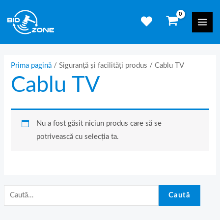
Skip
C
Mai
to
a
Men
content
u
t
ă
Prima pagină
/ Siguranță și facilități produs / Cablu TV
Cablu TV
d
u
p
ă
Nu a fost găsit niciun produs care să se
:
potrivească cu selecția ta.
Caută