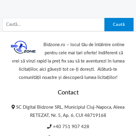
Caută
Bidzone.ro – locul tău de întâlnire online
pentru cele mai tari oferte! Indiferent că
vrei să vinzi rapid la preț fix sau să te aventurezi în lumea
licitațiilor, aici găsești tot ce-ți dorești. Alătură-te
comunității noastre și descoperă lumea licitațiilor!
Contact
SC Digital Bidzone SRL, Municipiul Cluj-Napoca, Aleea
RETEZAT, Nr. 5, Ap. 6, CUI 48719168
+40 751 907 428