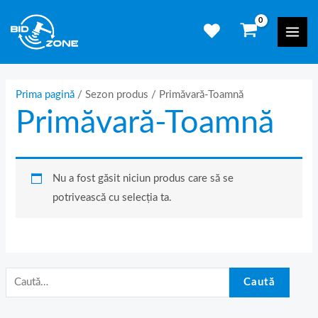
Skip
C
Mai
to
a
Men
content
u
t
ă
Prima pagină
/ Sezon produs / Primăvară-Toamnă
Primăvară-Toamnă
d
u
p
ă
Nu a fost găsit niciun produs care să se
:
potrivească cu selecția ta.
Caută