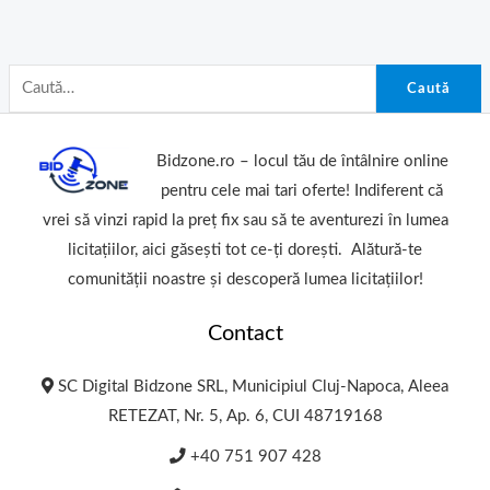
Caută
Bidzone.ro – locul tău de întâlnire online
pentru cele mai tari oferte! Indiferent că
vrei să vinzi rapid la preț fix sau să te aventurezi în lumea
licitațiilor, aici găsești tot ce-ți dorești. Alătură-te
comunității noastre și descoperă lumea licitațiilor!
Contact
SC Digital Bidzone SRL, Municipiul Cluj-Napoca, Aleea
RETEZAT, Nr. 5, Ap. 6, CUI 48719168
+40 751 907 428