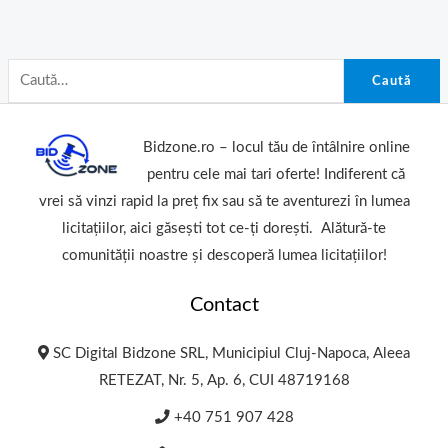
Caută
Bidzone.ro – locul tău de întâlnire online
pentru cele mai tari oferte! Indiferent că
vrei să vinzi rapid la preț fix sau să te aventurezi în lumea
licitațiilor, aici găsești tot ce-ți dorești. Alătură-te
comunității noastre și descoperă lumea licitațiilor!
Contact
SC Digital Bidzone SRL, Municipiul Cluj-Napoca, Aleea
RETEZAT, Nr. 5, Ap. 6, CUI 48719168
+40 751 907 428