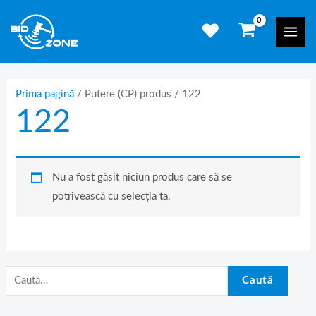
Skip
C
Mai
to
a
Men
content
u
t
ă
Prima pagină
/ Putere (CP) produs / 122
122
d
u
p
ă
Nu a fost găsit niciun produs care să se
:
potrivească cu selecția ta.
Caută