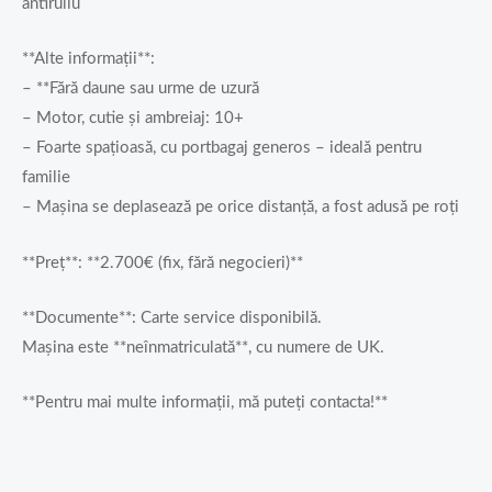
antiruliu
**Alte informații**:
– **Fără daune sau urme de uzură
– Motor, cutie și ambreiaj: 10+
– Foarte spațioasă, cu portbagaj generos – ideală pentru
familie
– Mașina se deplasează pe orice distanță, a fost adusă pe roți
**Preț**: **2.700€ (fix, fără negocieri)**
**Documente**: Carte service disponibilă.
Mașina este **neînmatriculată**, cu numere de UK.
**Pentru mai multe informații, mă puteți contacta!**