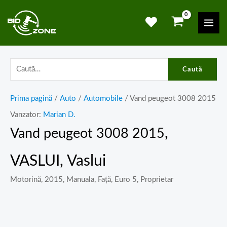
Skip
Mai
to
Men
content
Caută
Prima pagină
/
Auto
/
Automobile
/ Vand peugeot 3008 2015
Vanzator:
Marian D.
,
Vand peugeot 3008 2015
VASLUI, Vaslui
Motorină, 2015, Manuala, Față, Euro 5, Proprietar