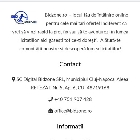
Bidzone.ro – locul tău de întâlnire online
pentru cele mai tari oferte! Indiferent că
vrei să vinzi rapid la preț fix sau să te aventurezi în lumea
licitațiilor, aici găsești tot ce-ți dorești. Alătură-te
comunității noastre și descoperă lumea licitațiilor!
Contact
SC Digital Bidzone SRL, Municipiul Cluj-Napoca, Aleea
RETEZAT, Nr. 5, Ap. 6, CUI 48719168
+40 751 907 428
office@bidzone.ro
Informatii