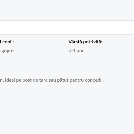
l copii:
Vârstă potrivită:
ngrijire
0-1 ani
in, ideal pe post de țarc sau pătuț pentru concedii.