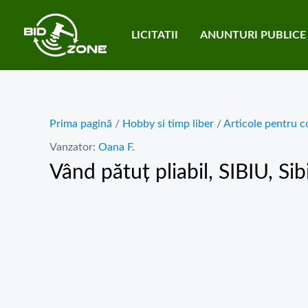
Skip
to
LICITATII
ANUNTURI PUBLICE
content
Prima pagină
/
Hobby si timp liber
/
Articole pentru c
Vanzator:
Oana F.
Vând pătuț pliabil
, SIBIU, Sib