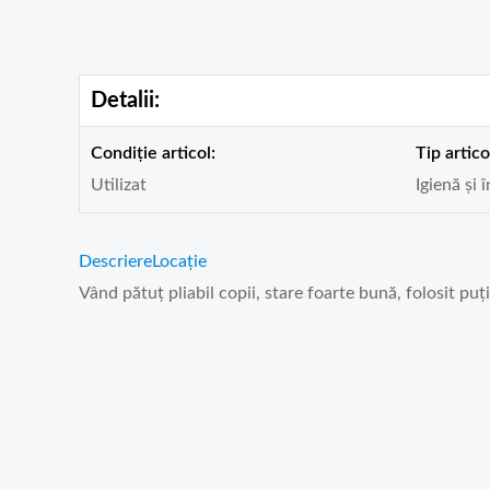
Detalii:
Condiție articol:
Tip artico
Utilizat
Igienă și î
Descriere
Locație
Vând pătuț pliabil copii, stare foarte bună, folosit puț