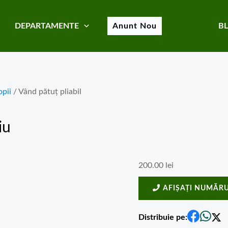
DEPARTAMENTE
Anunt Nou
B
opii
/ Vând pătuț pliabil
iu
200.00
lei
AFIȘAȚI NUMĂRU
Distribuie pe: