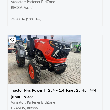
Vanzator: Partener BidZone
RECEA, Vaslui
700.00
lei
(
133.34
€
)
Tractor Plus Power TT254 – 1.4 Tone , 25 Hp , 4×4
(Nou) + Video
Vanzator: Partener BidZone
BRASOV, Brașov