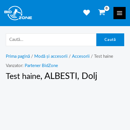
Skip
Mai
to
Men
content
Caută
Prima pagină
/
Modă și accesorii
/
Accesorii
/ Test haine
Vanzator:
Partener BidZone
, ALBESTI, Dolj
Test haine