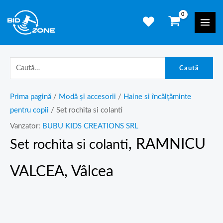
Skip
Mai
to
Men
content
Caută
Prima pagină
/
Modă și accesorii
/
Haine si încălțăminte
pentru copii
/ Set rochita si colanti
Vanzator:
BUBU KIDS CREATIONS SRL
, RAMNICU
Set rochita si colanti
VALCEA, Vâlcea