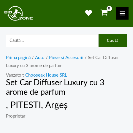
Skip
Mai
to
Men
content
Caută
Prima pagină
/
Auto
/
Piese si Accesorii
/ Set Car Diffuser
Luxury cu 3 arome de parfum
Vanzator:
Chooseax House SRL
Set Car Diffuser Luxury cu 3
arome de parfum
, PITESTI, Argeș
Proprietar