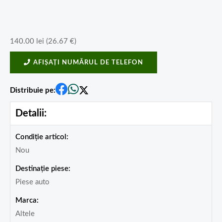
140.00
lei
(
26.67
€
)
AFIȘAȚI NUMĂRUL DE TELEFON
Distribuie pe:
Detalii:
Condiție articol:
Nou
Destinație piese:
Piese auto
Marca:
Altele