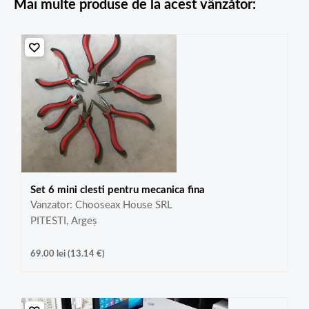
Mai multe produse de la acest vânzător:
Set 6 mini clesti pentru mecanica fina
Vanzator: Chooseax House SRL
PITESTI, Argeș
69.00
lei
(
13.14
€
)