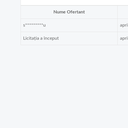
Nume Ofertant
s*********u
apri
Licitația a început
apri