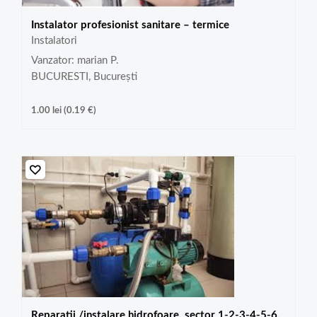
Instalator profesionist sanitare – termice
Instalatori
Vanzator: marian P.
BUCURESTI, București
1.00
lei
(
0.19
€
)
Reparatii /instalare hidrofoare, sector 1-2-3-4-5-6,