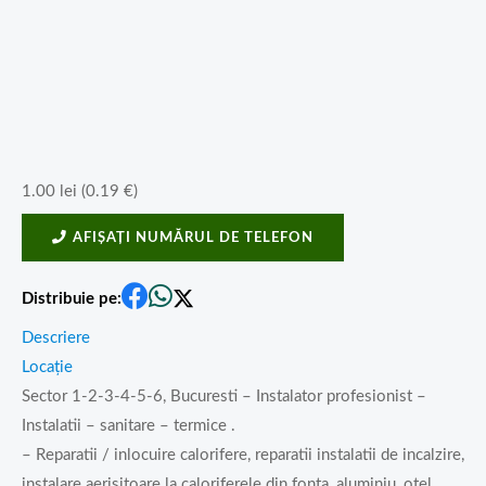
1.00
lei
(
0.19
€
)
AFIȘAȚI NUMĂRUL DE TELEFON
Distribuie pe:
Descriere
Locație
Sector 1-2-3-4-5-6, Bucuresti – Instalator profesionist –
Instalatii – sanitare – termice .
– Reparatii / inlocuire calorifere, reparatii instalatii de incalzire,
instalare aerisitoare la caloriferele din fonta, aluminiu, otel,