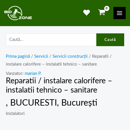
Skip
Mai
to
Men
content
Caută
Prima pagină
/
Servicii
/
Servicii construcții
/ Reparatii /
instalare calorifere – instalatii tehnico – sanitare
Vanzator:
marian P.
Reparatii / instalare calorifere –
instalatii tehnico – sanitare
, BUCURESTI, București
Instalatori