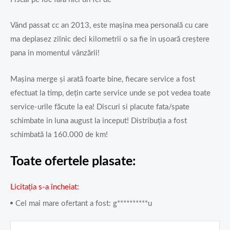
Vând passat cc an 2013, este mașina mea personală cu care
ma deplasez zilnic deci kilometrii o sa fie in ușoară creștere
pana in momentul vânzării!
Mașina merge și arată foarte bine, fiecare service a fost
efectuat la timp, dețin carte service unde se pot vedea toate
service-urile făcute la ea! Discuri si placute fata/spate
schimbate in luna august la inceput! Distribuția a fost
schimbată la 160.000 de km!
Toate ofertele plasate:
Licitația s-a încheiat
Cel mai mare ofertant a fost:
g**********u