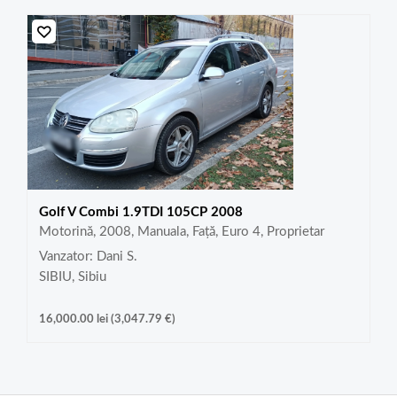
Golf V Combi 1.9TDI 105CP 2008
Motorină, 2008, Manuala, Față, Euro 4, Proprietar
Vanzator: Dani S.
SIBIU, Sibiu
16,000.00
lei
(
3,047.79
€
)