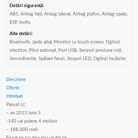
Dotări siguranță:
ABS, Airbag față, Airbag lateral, Airbag plafon, Airbag spate,
ESP, Isofix
Alte dotări:
Bluetooth, Jante aliaj, Monitor cu touch screen, Oglinzi
electrice, Pilot automat, Port USB, Senzori presiune roți,
Servodirectie, Spălare faruri, Stopuri LED, Oglinzi încălzite
Descriere
Oferte
Intrebari
Passat cc:
– an 2013 luna 5
-140 cai putere 4 motion
– 188.000 reali
Fiscal pe loc fara nici un fel de