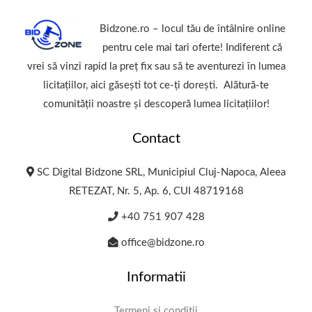
Bidzone.ro – locul tău de întâlnire online
pentru cele mai tari oferte! Indiferent că
vrei să vinzi rapid la preț fix sau să te aventurezi în lumea
licitațiilor, aici găsești tot ce-ți dorești. Alătură-te
comunității noastre și descoperă lumea licitațiilor!
Contact
SC Digital Bidzone SRL, Municipiul Cluj-Napoca, Aleea
RETEZAT, Nr. 5, Ap. 6, CUI 48719168
+40 751 907 428
office@bidzone.ro
Informatii
Termeni și condiții