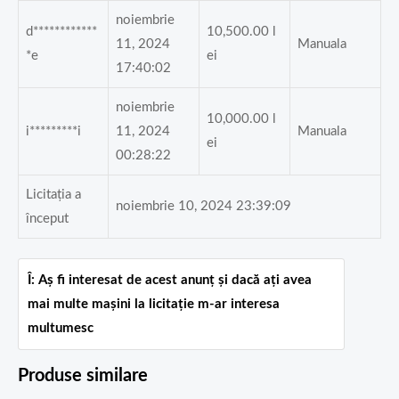
noiembrie
d************
10,500.00
l
11, 2024
Manuala
*e
ei
17:40:02
noiembrie
10,000.00
l
i*********i
11, 2024
Manuala
ei
00:28:22
Licitația a
noiembrie 10, 2024 23:39:09
început
Î: Aș fi interesat de acest anunț și dacă ați avea
mai multe mașini la licitație m-ar interesa
multumesc
Produse similare