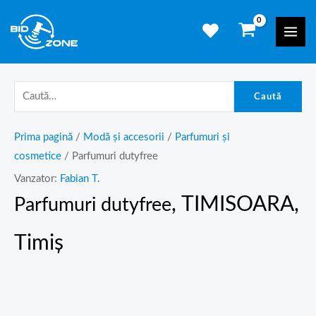
Skip
Mai
to
Men
content
Caută
Prima pagină
/
Modă și accesorii
/
Parfumuri și
cosmetice
/ Parfumuri dutyfree
Vanzator:
Fabian T.
, TIMISOARA,
Parfumuri dutyfree
Timiș