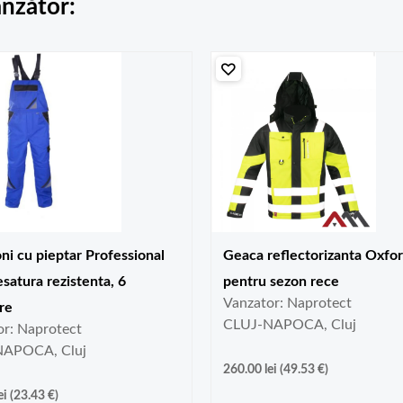
ânzător:
ni cu pieptar Professional
Geaca reflectorizanta Oxfo
esatura rezistenta, 6
pentru sezon rece
Vanzator: Naprotect
re
CLUJ-NAPOCA, Cluj
or: Naprotect
NAPOCA, Cluj
260.00
lei
(
49.53
€
)
ei
(
23.43
€
)