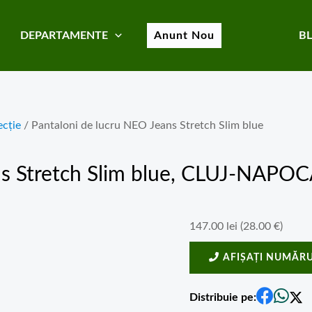
DEPARTAMENTE
Anunt Nou
B
cție
/ Pantaloni de lucru NEO Jeans Stretch Slim blue
s Stretch Slim blue
, CLUJ-NAPOCA
147.00
lei
(
28.00
€
)
AFIȘAȚI NUMĂRU
Distribuie pe: