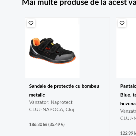
Mai multe produse de la acest v
Sandale de protectie cu bombeu
Pantalo
metalic
Blue, t
Vanzator: Naprotect
buzuna
CLUJ-NAPOCA, Cluj
Vanzat
CLUJ-
186.30
lei
(
35.49
€
)
122.99
l