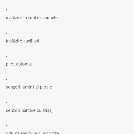
încălzire în
toate scaunele
încălzire auxiliară
pilot automat
senzori lumină și ploaie
senzori parcare cu afișaj
oglinzi electrice și încălzite