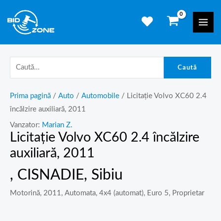
Skip
Mai
to
Men
content
Caută
Prima pagină
/
Auto
/
Automobile
/ Licitație Volvo XC60 2.4
încălzire auxiliară, 2011
Vanzator:
Marian Z.
Licitație Volvo XC60 2.4 încălzire
auxiliară, 2011
, CISNADIE, Sibiu
Motorină, 2011, Automata, 4x4 (automat), Euro 5, Proprietar