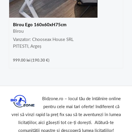
Birou Ego 160x60xH75cm
Birou
Vanzator: Chooseax House SRL
PITESTI, Argeș
999.00
lei
(
190.30
€
)
Bidzone.ro – locul tău de întâlnire online
pentru cele mai tari oferte! Indiferent că
vrei să vinzi rapid la preț fix sau să te aventurezi în lumea
licitațiilor, aici găsești tot ce-ți dorești. Alătură-te
comunității noastre și descoperă lumea licitațiilor!