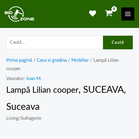
Skip
Mai
to
Men
content
Caută
Prima pagină
/
Casa si gradina
/
Mobilier
/ Lampă Lilian
cooper
Vanzator:
Ioan M.
, SUCEAVA,
Lampă Lilian cooper
Suceava
Living/Sufragerie