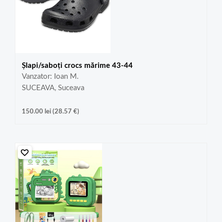
Șlapi/saboți crocs mărime 43-44
Vanzator: Ioan M.
SUCEAVA, Suceava
150.00
lei
(
28.57
€
)