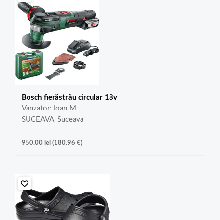
Bosch fierăstrău circular 18v
Vanzator: Ioan M.
SUCEAVA, Suceava
950.00
lei
(
180.96
€
)