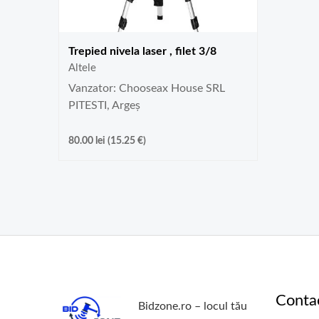
Trepied nivela laser , filet 3/8
Altele
Vanzator: Chooseax House SRL
PITESTI, Argeș
80.00
lei
(
15.25
€
)
Conta
Bidzone.ro – locul tău