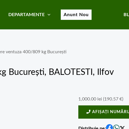
DEPARTAMENTE
Anunt Nou
B
ere ventuza 400/809 kg București
kg București
, BALOTESTI, Ilfov
1,000.00
lei
(
190.57
€
)
AFIȘAȚI NUMĂRU
Distribuie pe: