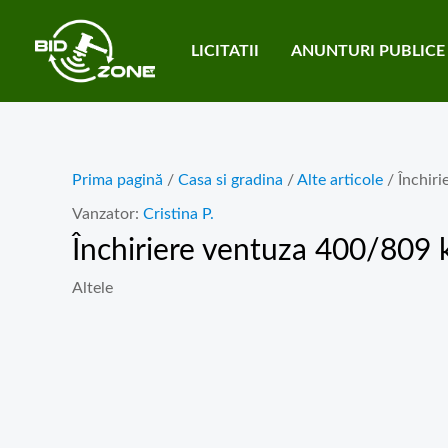
Skip
to
LICITATII
ANUNTURI PUBLICE
content
Prima pagină
/
Casa si gradina
/
Alte articole
/ Închiri
Vanzator:
Cristina P.
Închiriere ventuza 400/809 
Altele