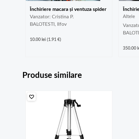
Închiriere macara și ventuza spider
Închiri
Vanzator: Cristina P.
Altele
BALOTESTI, Ilfov
Vanzato
BALOTES
10.00
lei
(
1.91
€
)
350.00
l
Produse similare