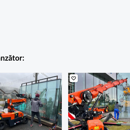
ânzător: