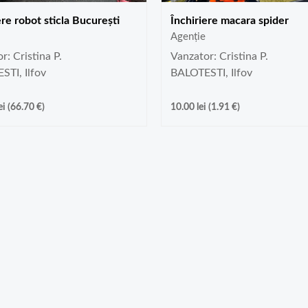
ere robot sticla București
Închiriere macara spider
Agenție
r: Cristina P.
Vanzator: Cristina P.
TI, Ilfov
BALOTESTI, Ilfov
ei
(
66.70
€
)
10.00
lei
(
1.91
€
)