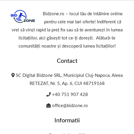
Bidzone.ro – locul tău de întâlnire online
pentru cele mai tari oferte! Indiferent că
vrei să vinzi rapid la preț fix sau să te aventurezi în lumea
licitațiilor, aici găsești tot ce-ți dorești. Alătură-te
comunității noastre și descoperă lumea licitațiilor!
Contact
SC Digital Bidzone SRL, Municipiul Cluj-Napoca, Aleea
RETEZAT, Nr. 5, Ap. 6, CUI 48719168
+40 751 907 428
office@bidzone.ro
Informatii