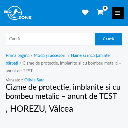
Skip
Mai
to
Men
content
Caută
Prima pagină
/
Modă și accesorii
/
Haine si încălțăminte
bărbați
/ Cizme de protectie, imblanite si cu bombeu metalic –
anunt de TEST
Vanzator:
Olivia.Sara
Cizme de protectie, imblanite si cu
bombeu metalic – anunt de TEST
, HOREZU, Vâlcea