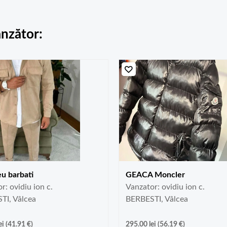
ânzător:
u barbati
GEACA Moncler
r: ovidiu ion c.
Vanzator: ovidiu ion c.
TI, Vâlcea
BERBESTI, Vâlcea
ei
(
41.91
€
)
295.00
lei
(
56.19
€
)