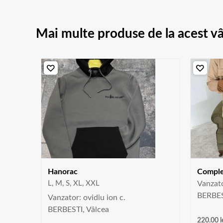
Mai multe produse de la acest v
Hanorac
Comple
L, M, S, XL, XXL
Vanzato
BERBES
Vanzator: ovidiu ion c.
BERBESTI, Vâlcea
220.00
l