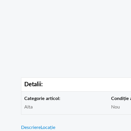
Detalii:
Categorie articol:
Condiție a
Alta
Nou
Descriere
Locație