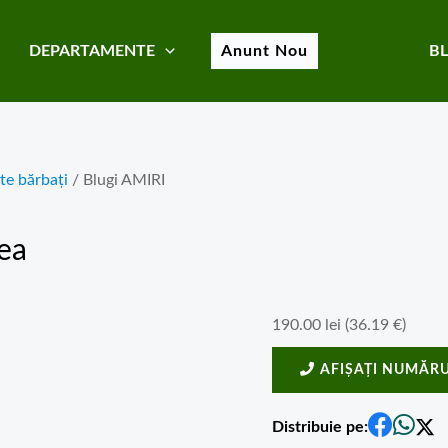
DEPARTAMENTE
Anunt Nou
B
te bărbați
/ Blugi AMIRI
ea
190.00
lei
(
36.19
€
)
AFIȘAȚI NUMĂRU
Distribuie pe: