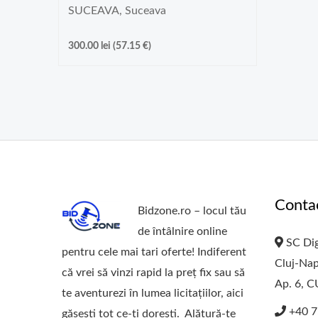
SUCEAVA, Suceava
300.00
lei
(
57.15
€
)
Conta
Bidzone.ro – locul tău
de întâlnire online
SC Dig
pentru cele mai tari oferte! Indiferent
Cluj-Nap
că vrei să vinzi rapid la preț fix sau să
Ap. 6, 
te aventurezi în lumea licitațiilor, aici
+40 7
găsești tot ce-ți dorești. Alătură-te