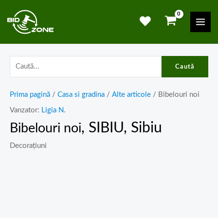
Skip
Mai
to
Men
content
Caută
Prima pagină
/
Casa si gradina
/
Alte articole
/ Bibelouri noi
Vanzator:
Ligia N.
, SIBIU, Sibiu
Bibelouri noi
Decorațiuni