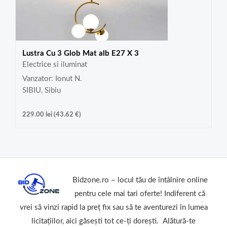
Lustra Cu 3 Glob Mat alb E27 X 3
Electrice si iluminat
Vanzator: Ionut N.
SIBIU, Sibiu
229.00
lei
(
43.62
€
)
Bidzone.ro – locul tău de întâlnire online
pentru cele mai tari oferte! Indiferent că
vrei să vinzi rapid la preț fix sau să te aventurezi în lumea
licitațiilor, aici găsești tot ce-ți dorești. Alătură-te