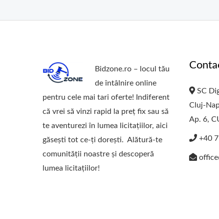
Conta
Bidzone.ro – locul tău
de întâlnire online
SC Dig
pentru cele mai tari oferte! Indiferent
Cluj-Nap
că vrei să vinzi rapid la preț fix sau să
Ap. 6, 
te aventurezi în lumea licitațiilor, aici
+40 7
găsești tot ce-ți dorești. Alătură-te
comunității noastre și descoperă
offic
lumea licitațiilor!