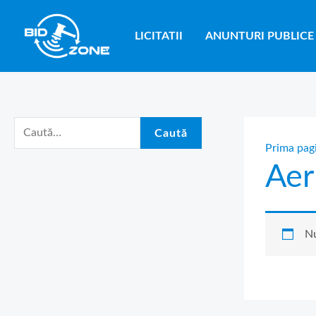
Skip
C
to
a
LICITATII
ANUNTURI PUBLICE
content
u
t
ă
d
Caută
u
Prima pag
Aer
p
ă
:
Nu