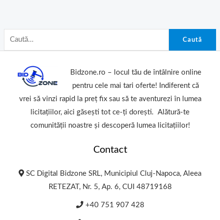
Caută
Bidzone.ro – locul tău de întâlnire online
pentru cele mai tari oferte! Indiferent că
vrei să vinzi rapid la preț fix sau să te aventurezi în lumea
licitațiilor, aici găsești tot ce-ți dorești. Alătură-te
comunității noastre și descoperă lumea licitațiilor!
Contact
SC Digital Bidzone SRL, Municipiul Cluj-Napoca, Aleea
RETEZAT, Nr. 5, Ap. 6, CUI 48719168
+40 751 907 428