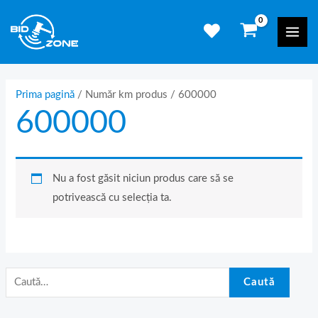
Skip
C
Mai
to
a
Men
content
u
t
ă
Prima pagină
/ Număr km produs / 600000
600000
d
u
p
ă
Nu a fost găsit niciun produs care să se
:
potrivească cu selecția ta.
Caută