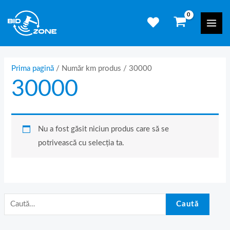
Skip
C
Mai
to
a
Men
content
u
t
ă
Prima pagină
/ Număr km produs / 30000
30000
d
u
p
ă
Nu a fost găsit niciun produs care să se
:
potrivească cu selecția ta.
Caută