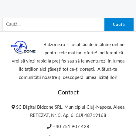
Caută
Bidzone.ro – locul tău de întâlnire online
pentru cele mai tari oferte! Indiferent că
vrei să vinzi rapid la preț fix sau să te aventurezi în lumea
licitațiilor, aici găsești tot ce-ți dorești. Alătură-te
comunității noastre și descoperă lumea licitațiilor!
Contact
SC Digital Bidzone SRL, Municipiul Cluj-Napoca, Aleea
RETEZAT, Nr. 5, Ap. 6, CUI 48719168
+40 751 907 428