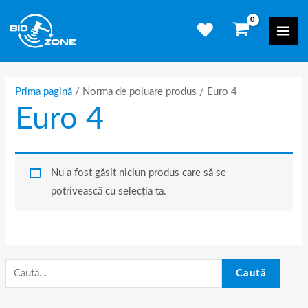
Skip
C
Mai
to
a
Men
content
u
t
ă
Prima pagină
/ Norma de poluare produs / Euro 4
Euro 4
d
u
p
ă
Nu a fost găsit niciun produs care să se
:
potrivească cu selecția ta.
Caută