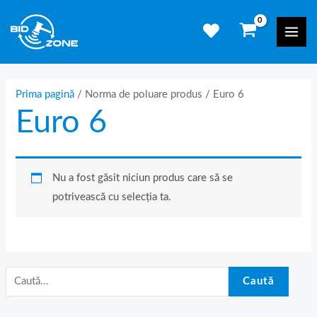
Skip
C
Mai
to
a
Men
content
u
t
ă
Prima pagină
/ Norma de poluare produs / Euro 6
Euro 6
d
u
p
ă
Nu a fost găsit niciun produs care să se
:
potrivească cu selecția ta.
Caută