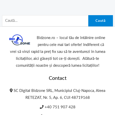
Caută
Bidzone.ro – locul tău de întâlnire online
pentru cele mai tari oferte! Indiferent că
vrei să vinzi rapid la preț fix sau să te aventurezi în lumea
licitațiilor, aici găsești tot ce-ți dorești. Alătură-te
comunității noastre și descoperă lumea licitațiilor!
Contact
SC Digital Bidzone SRL, Municipiul Cluj-Napoca, Aleea
RETEZAT, Nr. 5, Ap. 6, CUI 48719168
+40 751 907 428