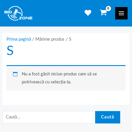
Skip
C
Mai
to
a
Men
content
u
t
ă
Prima pagină
/ Mărime produs / S
S
d
u
p
ă
Nu a fost găsit niciun produs care să se
:
potrivească cu selecția ta.
Caută