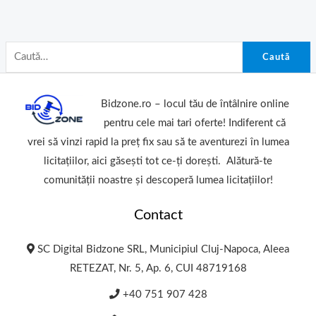
Caută
Bidzone.ro – locul tău de întâlnire online
pentru cele mai tari oferte! Indiferent că
vrei să vinzi rapid la preț fix sau să te aventurezi în lumea
licitațiilor, aici găsești tot ce-ți dorești. Alătură-te
comunității noastre și descoperă lumea licitațiilor!
Contact
SC Digital Bidzone SRL, Municipiul Cluj-Napoca, Aleea
RETEZAT, Nr. 5, Ap. 6, CUI 48719168
+40 751 907 428