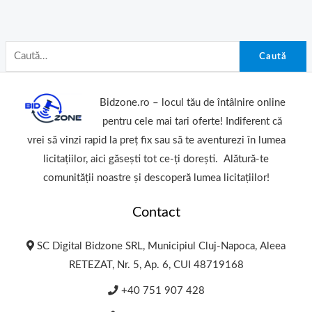
Caută
Bidzone.ro – locul tău de întâlnire online
pentru cele mai tari oferte! Indiferent că
vrei să vinzi rapid la preț fix sau să te aventurezi în lumea
licitațiilor, aici găsești tot ce-ți dorești. Alătură-te
comunității noastre și descoperă lumea licitațiilor!
Contact
SC Digital Bidzone SRL, Municipiul Cluj-Napoca, Aleea
RETEZAT, Nr. 5, Ap. 6, CUI 48719168
+40 751 907 428