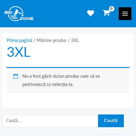
Skip
C
Mai
to
a
Men
content
u
t
ă
Prima pagină
/ Mărime produs / 3XL
3XL
d
u
p
ă
Nu a fost găsit niciun produs care să se
:
potrivească cu selecția ta.
Caută