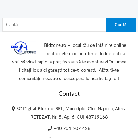
Caută
Bidzone.ro – locul tău de întâlnire online
pentru cele mai tari oferte! Indiferent că
vrei să vinzi rapid la preț fix sau să te aventurezi în lumea
licitațiilor, aici găsești tot ce-ți dorești. Alătură-te
comunității noastre și descoperă lumea licitațiilor!
Contact
SC Digital Bidzone SRL, Municipiul Cluj-Napoca, Aleea
RETEZAT, Nr. 5, Ap. 6, CUI 48719168
+40 751 907 428