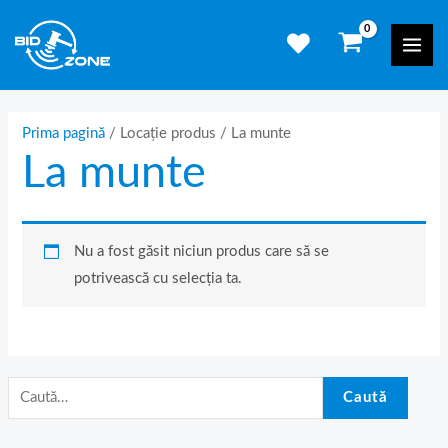
Skip
C
Mai
to
a
Men
content
u
t
ă
Prima pagină
/ Locație produs / La munte
La munte
d
u
p
ă
Nu a fost găsit niciun produs care să se
:
potrivească cu selecția ta.
Caută