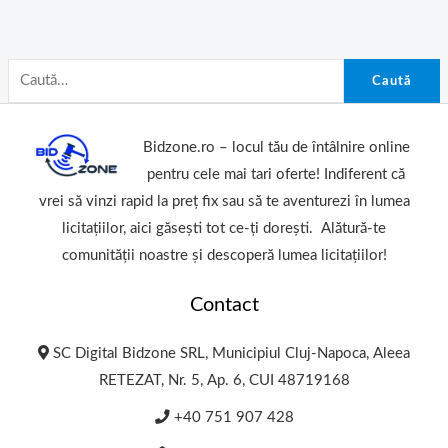
Caută
Bidzone.ro – locul tău de întâlnire online
pentru cele mai tari oferte! Indiferent că
vrei să vinzi rapid la preț fix sau să te aventurezi în lumea
licitațiilor, aici găsești tot ce-ți dorești. Alătură-te
comunității noastre și descoperă lumea licitațiilor!
Contact
SC Digital Bidzone SRL, Municipiul Cluj-Napoca, Aleea
RETEZAT, Nr. 5, Ap. 6, CUI 48719168
+40 751 907 428