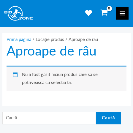
Skip
C
Mai
to
a
Men
content
u
t
ă
Prima pagină
/ Locație produs / Aproape de râu
Aproape de râu
d
u
p
ă
Nu a fost găsit niciun produs care să se
:
potrivească cu selecția ta.
Caută