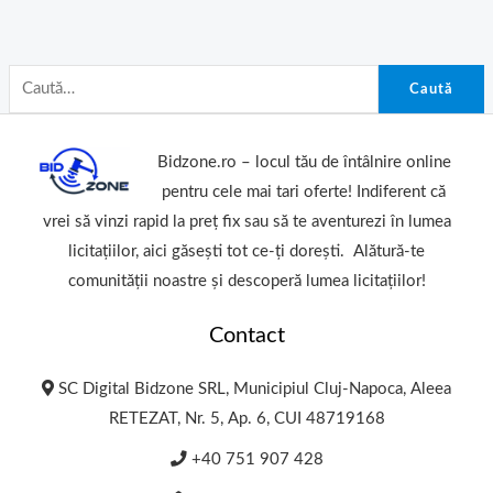
Caută
Bidzone.ro – locul tău de întâlnire online
pentru cele mai tari oferte! Indiferent că
vrei să vinzi rapid la preț fix sau să te aventurezi în lumea
licitațiilor, aici găsești tot ce-ți dorești. Alătură-te
comunității noastre și descoperă lumea licitațiilor!
Contact
SC Digital Bidzone SRL, Municipiul Cluj-Napoca, Aleea
RETEZAT, Nr. 5, Ap. 6, CUI 48719168
+40 751 907 428