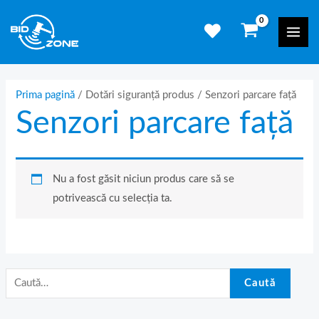
Skip
C
Mai
to
a
Men
content
u
t
ă
Prima pagină
/ Dotări siguranță produs / Senzori parcare față
Senzori parcare față
d
u
p
ă
Nu a fost găsit niciun produs care să se
:
potrivească cu selecția ta.
Caută