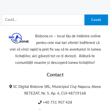
Caută
Bidzone.ro – locul tău de întâlnire online
pentru cele mai tari oferte! Indiferent că
vrei să vinzi rapid la preț fix sau să te aventurezi în lumea
licitațiilor, aici găsești tot ce-ți dorești. Alătură-te
comunității noastre și descoperă lumea licitațiilor!
Contact
SC Digital Bidzone SRL, Municipiul Cluj-Napoca, Aleea
RETEZAT, Nr. 5, Ap. 6, CUI 48719168
+40 751 907 428