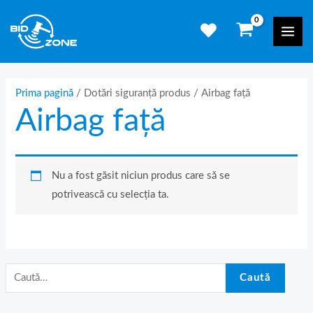
Skip
C
Mai
to
a
Men
content
u
t
ă
Prima pagină
/ Dotări siguranță produs / Airbag față
Airbag față
d
u
p
ă
Nu a fost găsit niciun produs care să se
:
potrivească cu selecția ta.
Caută