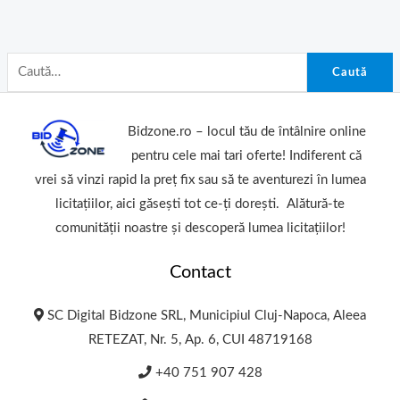
Caută
Bidzone.ro – locul tău de întâlnire online
pentru cele mai tari oferte! Indiferent că
vrei să vinzi rapid la preț fix sau să te aventurezi în lumea
licitațiilor, aici găsești tot ce-ți dorești. Alătură-te
comunității noastre și descoperă lumea licitațiilor!
Contact
SC Digital Bidzone SRL, Municipiul Cluj-Napoca, Aleea
RETEZAT, Nr. 5, Ap. 6, CUI 48719168
+40 751 907 428