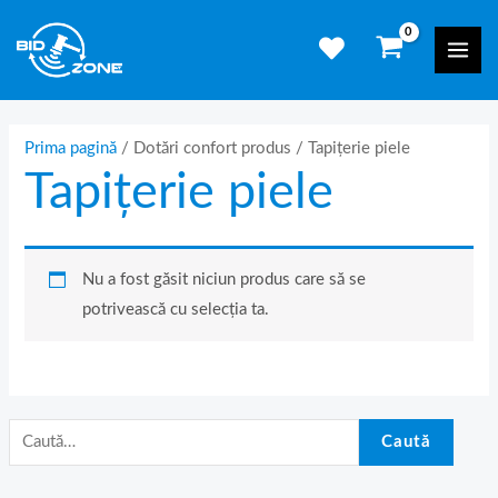
Skip
C
Mai
to
a
Men
content
u
t
ă
Prima pagină
/ Dotări confort produs / Tapițerie piele
Tapițerie piele
d
u
p
ă
Nu a fost găsit niciun produs care să se
:
potrivească cu selecția ta.
Caută