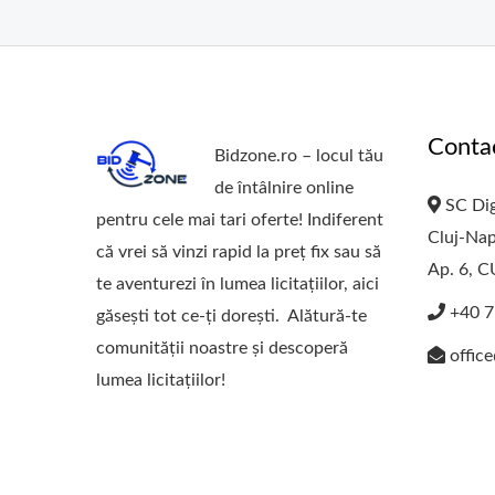
Conta
Bidzone.ro – locul tău
de întâlnire online
SC Dig
pentru cele mai tari oferte! Indiferent
Cluj-Nap
că vrei să vinzi rapid la preț fix sau să
Ap. 6, 
te aventurezi în lumea licitațiilor, aici
+40 7
găsești tot ce-ți dorești. Alătură-te
comunității noastre și descoperă
offic
lumea licitațiilor!