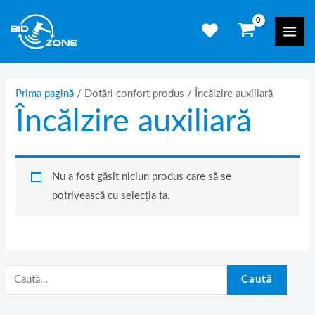
Skip
C
Mai
to
a
Men
content
u
t
ă
Prima pagină
/ Dotări confort produs / Încălzire auxiliară
Încălzire auxiliară
d
u
p
ă
Nu a fost găsit niciun produs care să se
:
potrivească cu selecția ta.
Caută