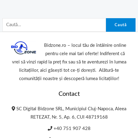
Caută
Bidzone.ro – locul tău de întâlnire online
pentru cele mai tari oferte! Indiferent că
vrei să vinzi rapid la preț fix sau să te aventurezi în lumea
licitațiilor, aici găsești tot ce-ți dorești. Alătură-te
comunității noastre și descoperă lumea licitațiilor!
Contact
SC Digital Bidzone SRL, Municipiul Cluj-Napoca, Aleea
RETEZAT, Nr. 5, Ap. 6, CUI 48719168
+40 751 907 428