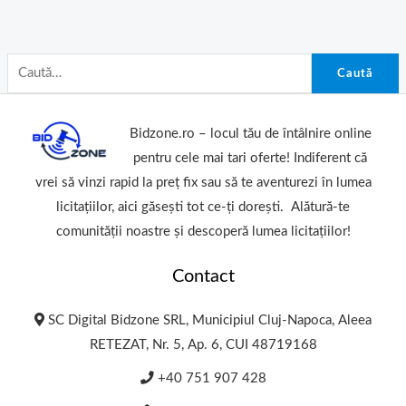
Caută
Bidzone.ro – locul tău de întâlnire online
pentru cele mai tari oferte! Indiferent că
vrei să vinzi rapid la preț fix sau să te aventurezi în lumea
licitațiilor, aici găsești tot ce-ți dorești. Alătură-te
comunității noastre și descoperă lumea licitațiilor!
Contact
SC Digital Bidzone SRL, Municipiul Cluj-Napoca, Aleea
RETEZAT, Nr. 5, Ap. 6, CUI 48719168
+40 751 907 428