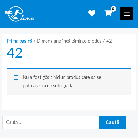
Skip
C
Mai
to
a
Men
content
u
t
ă
Prima pagină
/ Dimensiune încălțăminte produs / 42
42
d
u
p
ă
Nu a fost găsit niciun produs care să se
:
potrivească cu selecția ta.
Caută